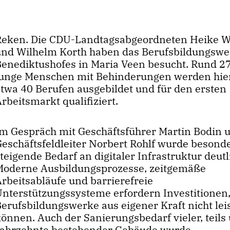
Reken. Die CDU-Landtagsabgeordneten Heike 
und Wilhelm Korth haben das Berufsbildungswe
Benediktushofes in Maria Veen besucht. Rund 2
junge Menschen mit Behinderungen werden hier
etwa 40 Berufen ausgebildet und für den ersten
rbeitsmarkt qualifiziert.
Im Gespräch mit Geschäftsführer Martin Bodin 
Geschäftsfeldleiter Norbert Rohlf wurde besond
teigende Bedarf an digitaler Infrastruktur deutl
Moderne Ausbildungsprozesse, zeitgemäße
Arbeitsabläufe und barrierefreie
Unterstützungssysteme erfordern Investitionen,
Berufsbildungswerke aus eigener Kraft nicht lei
önnen. Auch der Sanierungsbedarf vieler, teils
Jahrzehnte bestehender Gebäude wurde