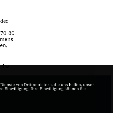
 der
 70-80
immens
en,
 das
ienste von Drittanbietern, die uns helfen, unser
 Einwilligung. Ihre Einwilligung können Sie