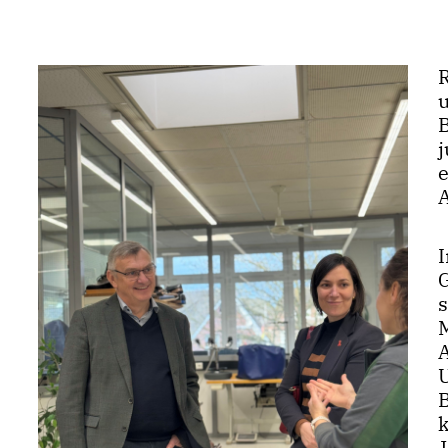
A
s
k