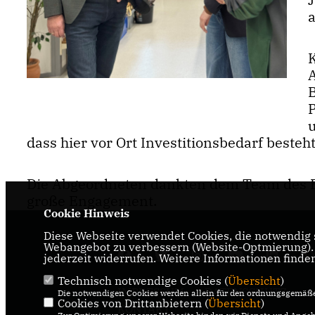
dass hier vor Ort Investitionsbedarf besteh
Die Abgeordneten dankten dem Team des B
große Engagement.
Cookie Hinweis
Diese Webseite verwendet Cookies, die notwendig s
Webangebot zu verbessern (Website-Optmierung). F
jederzeit widerrufen. Weitere Informationen finde
Technisch notwendige Cookies (
Übersicht
)
IMPRESSUM
DATENSCHUTZ
Die notwendigen Cookies werden allein für den ordnungsgemäße
Cookies von Drittanbietern (
Übersicht
)
KONTAKT