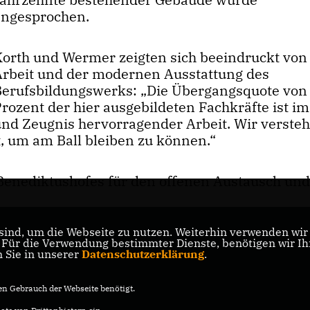
angesprochen.
Korth und Wermer zeigten sich beeindruckt von
Arbeit und der modernen Ausstattung des
Berufsbildungswerks: „Die Übergangsquote von
Prozent der hier ausgebildeten Fachkräfte ist 
und Zeugnis hervorragender Arbeit. Wir versteh
t, um am Ball bleiben zu können.“
enediktushofes für den offenen Austausch und
ind, um die Webseite zu nutzen. Weiterhin verwenden wir D
ür die Verwendung bestimmter Dienste, benötigen wir Ihre
n Sie in unserer
Datenschutzerklärung
.
n Gebrauch der Webseite benötigt.