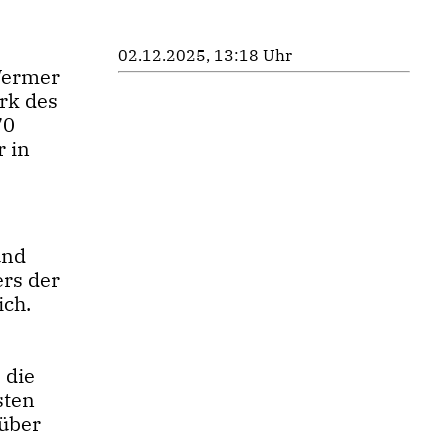
02.12.2025, 13:18 Uhr
Wermer
rk des
70
 in
und
ers der
ich.
 die
sten
 über