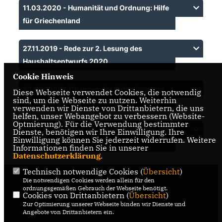
11.03.2020 - Humanität und Ordnung: Hilfe
für Griechenland
27.11.2019 - Rede zur 2. Lesung des
Haushaltsentwurfs 2020
Cookie Hinweis
23.01.2020 - Chancen der Digitalisierung
Diese Webseite verwendet Cookies, die notwendig
sind, um die Webseite zu nutzen. Weiterhin
für Einbürgerungen nutzen
verwenden wir Dienste von Drittanbietern, die uns
helfen, unser Webangebot zu verbessern (Website-
Optmierung). Für die Verwendung bestimmter
10.10.2019 - Rede zur Projektförderung des
Dienste, benötigen wir Ihre Einwilligung. Ihre
Einwilligung können Sie jederzeit widerrufen. Weitere
Flüchtlingsrat NRW e.V.
Informationen finden Sie in unserer
Datenschutzerklärung
.
Technisch notwendige Cookies (
Übersicht
)
Die notwendigen Cookies werden allein für den
ordnungsgemäßen Gebrauch der Webseite benötigt.
Cookies von Drittanbietern (
Übersicht
)
Zur Optimierung unserer Webseite binden wir Dienste und
Angebote von Drittanbietern ein.