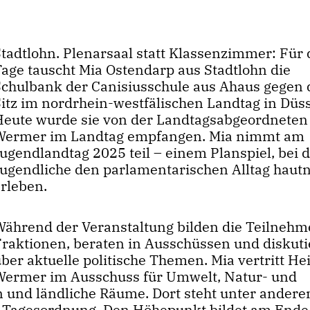
Stadtlohn. Plenarsaal statt Klassenzimmer: Für 
Tage tauscht Mia Ostendarp aus Stadtlohn die
Schulbank der Canisiusschule aus Ahaus gegen
Sitz im nordrhein-westfälischen Landtag in Düss
Heute wurde sie von der Landtagsabgeordneten
Wermer im Landtag empfangen. Mia nimmt am
Jugendlandtag 2025 teil – einem Planspiel, bei
Jugendliche den parlamentarischen Alltag haut
erleben.
Während der Veranstaltung bilden die Teilnehm
Fraktionen, beraten in Ausschüssen und diskut
ber aktuelle politische Themen. Mia vertritt He
Wermer im Ausschuss für Umwelt, Natur- und
n und ländliche Räume. Dort steht unter andere
er Tagesordnung. Den Höhepunkt bildet am Ende