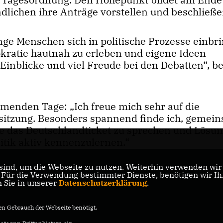
ndlichen ihre Anträge vorstellen und beschließe
unge Menschen sich in politische Prozesse einbr
kratie hautnah zu erleben und eigene Ideen
inblicke und viel Freude bei den Debatten“, be
mmenden Tage: „Ich freue mich sehr auf die
sitzung. Besonders spannend finde ich, gemei
 das Deutschlandticket zu sprechen und Lösu
olitik aktiv kennenzulernen.“
ind, um die Webseite zu nutzen. Weiterhin verwenden wir D
ür die Verwendung bestimmter Dienste, benötigen wir Ihre
n Sie in unserer
Datenschutzerklärung
.
n Gebrauch der Webseite benötigt.