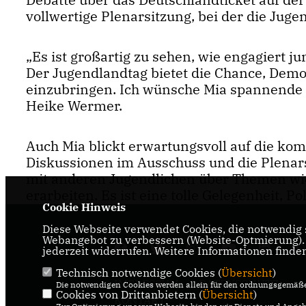
vollwertige Plenarsitzung, bei der die Juge
Es ist großartig zu sehen, wie engagiert j
Der Jugendlandtag bietet die Chance, Demo
einzubringen. Ich wünsche Mia spannende E
Heike Wermer.
Auch Mia blickt erwartungsvoll auf die ko
Diskussionen im Ausschuss und die Plenar
mit anderen Jugendlichen über Themen wie
erarbeiten. Es ist eine tolle Gelegenheit, P
Cookie Hinweis
Diese Webseite verwendet Cookies, die notwendig s
Webangebot zu verbessern (Website-Optmierung). F
jederzeit widerrufen. Weitere Informationen finde
Technisch notwendige Cookies (
Übersicht
)
IMPRESSUM
DATENSCHUTZ
Die notwendigen Cookies werden allein für den ordnungsgemäße
Cookies von Drittanbietern (
Übersicht
)
KONTAKT