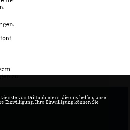
n.
ingen.
tont
nsam
ngen zu
ienste von Drittanbietern, die uns helfen, unser
 Einwilligung. Ihre Einwilligung können Sie