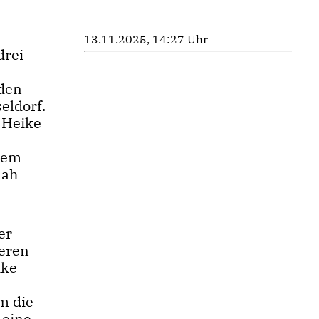
13.11.2025, 14:27 Uhr
drei
 den
eldorf.
 Heike
 dem
nah
er
ieren
ike
m die
 eine