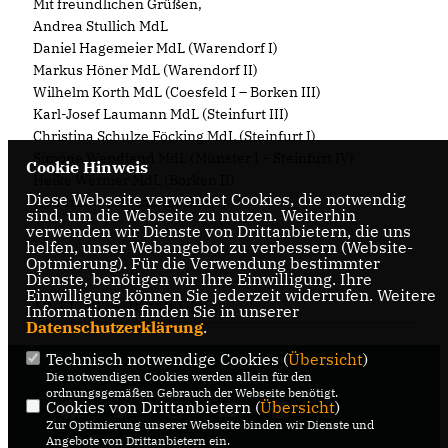
Mit freundlichen Grüßen,
Andrea Stullich MdL
Daniel Hagemeier MdL (Warendorf I)
Markus Höner MdL (Warendorf II)
Wilhelm Korth MdL (Coesfeld I – Borken III)
Karl-Josef Laumann MdL (Steinfurt III)
Christina Schulze Föcking MdL (Steinfurt I)
Simone Wendland MdL (Münster I – Steinfurt IV)
Cookie Hinweis
Heike Wermer MdL (Borken II)
Diese Webseite verwendet Cookies, die notwendig
Hendrik Wüst MdL (Borken I)
sind, um die Webseite zu nutzen. Weiterhin
verwenden wir Dienste von Drittanbietern, die uns
helfen, unser Webangebot zu verbessern (Website-
Optmierung). Für die Verwendung bestimmter
Dienste, benötigen wir Ihre Einwilligung. Ihre
Einwilligung können Sie jederzeit widerrufen. Weitere
12.11.2025, 08:48 Uhr
Informationen finden Sie in unserer
Datenschutzerklärung
.
Technisch notwendige Cookies (
Übersicht
)
Die notwendigen Cookies werden allein für den
ordnungsgemäßen Gebrauch der Webseite benötigt.
Cookies von Drittanbietern (
Übersicht
)
Zur Optimierung unserer Webseite binden wir Dienste und
Angebote von Drittanbietern ein.