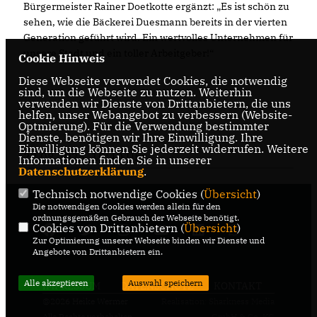
Bürgermeister Rainer Doetkotte ergänzt: „Es ist schön zu
sehen, wie die Bäckerei Duesmann bereits in der vierten
Generation geführt wird. Ein wertvolles Unternehmen für
unsere Stadt und ein toller Arbeitgeber!“
Cookie Hinweis
Diese Webseite verwendet Cookies, die notwendig
sind, um die Webseite zu nutzen. Weiterhin
verwenden wir Dienste von Drittanbietern, die uns
helfen, unser Webangebot zu verbessern (Website-
Optmierung). Für die Verwendung bestimmter
Dienste, benötigen wir Ihre Einwilligung. Ihre
Einwilligung können Sie jederzeit widerrufen. Weitere
22.08.2025, 10:40 Uhr
Informationen finden Sie in unserer
Datenschutzerklärung
.
Technisch notwendige Cookies (
Übersicht
)
Die notwendigen Cookies werden allein für den
ordnungsgemäßen Gebrauch der Webseite benötigt.
Cookies von Drittanbietern (
Übersicht
)
Zur Optimierung unserer Webseite binden wir Dienste und
Angebote von Drittanbietern ein.
Alle akzeptieren
Auswahl speichern
IMPRESSUM
DATENSCHUTZ
KONTAKT
@2026 Heike Wermer
Realisation: Sharkness Media
Alle Rechte vorbehalten.
GmbH & Co. KG