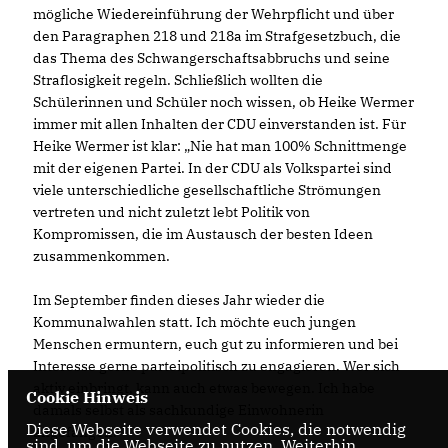
mögliche Wiedereinführung der Wehrpflicht und über
den Paragraphen 218 und 218a im Strafgesetzbuch, die
das Thema des Schwangerschaftsabbruchs und seine
Straflosigkeit regeln. Schließlich wollten die
Schülerinnen und Schüler noch wissen, ob Heike Wermer
immer mit allen Inhalten der CDU einverstanden ist. Für
Heike Wermer ist klar: „Nie hat man 100% Schnittmenge
mit der eigenen Partei. In der CDU als Volkspartei sind
viele unterschiedliche gesellschaftliche Strömungen
vertreten und nicht zuletzt lebt Politik von
Kompromissen, die im Austausch der besten Ideen
zusammenkommen.
Im September finden dieses Jahr wieder die
Kommunalwahlen statt. Ich möchte euch jungen
Menschen ermuntern, euch gut zu informieren und bei
Interesse gerne parteipolitisch zu engagieren. Wer sich
aktiv einbringt, kann auch etwas bewegen. Ich habe
Cookie Hinweis
damals selbst als sachkundige Einwohnerin
Diese Webseite verwendet Cookies, die notwendig
angefangen.“
sind, um die Webseite zu nutzen. Weiterhin