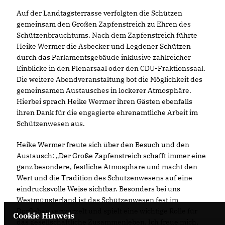
Auf der Landtagsterrasse verfolgten die Schützen
gemeinsam den Großen Zapfenstreich zu Ehren des
Schützenbrauchtums. Nach dem Zapfenstreich führte
Heike Wermer die Asbecker und Legdener Schützen
durch das Parlamentsgebäude inklusive zahlreicher
Einblicke in den Plenarsaal oder den CDU-Fraktionssaal.
Die weitere Abendveranstaltung bot die Möglichkeit des
gemeinsamen Austausches in lockerer Atmosphäre.
Hierbei sprach Heike Wermer ihren Gästen ebenfalls
ihren Dank für die engagierte ehrenamtliche Arbeit im
Schützenwesen aus.
Heike Wermer freute sich über den Besuch und den
Austausch: „Der Große Zapfenstreich schafft immer eine
ganz besondere, festliche Atmosphäre und macht den
Wert und die Tradition des Schützenwesens auf eine
eindrucksvolle Weise sichtbar. Besonders bei uns
Westmünsterland ist das Schützenwesen fest im
Dorfleben verwurzelt und spielt eine wichtige Rolle für
Cookie Hinweis
das gesellschaftliche Zusammenleben. Ich freue mich,