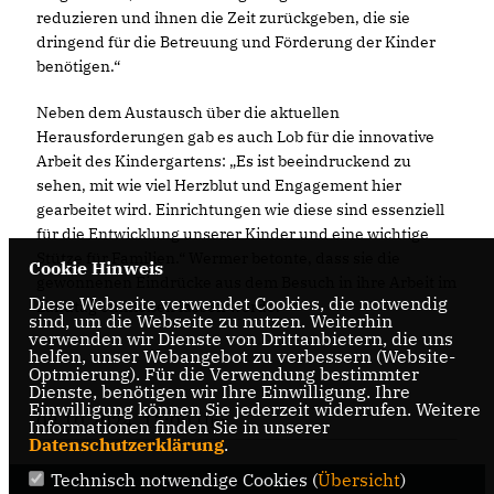
reduzieren und ihnen die Zeit zurückgeben, die sie
dringend für die Betreuung und Förderung der Kinder
benötigen.“
Neben dem Austausch über die aktuellen
Herausforderungen gab es auch Lob für die innovative
Arbeit des Kindergartens: „Es ist beeindruckend zu
sehen, mit wie viel Herzblut und Engagement hier
gearbeitet wird. Einrichtungen wie diese sind essenziell
für die Entwicklung unserer Kinder und eine wichtige
Stütze für Familien.“ Wermer betonte, dass sie die
Cookie Hinweis
gewonnenen Eindrücke aus dem Besuch in ihre Arbeit im
Diese Webseite verwendet Cookies, die notwendig
Landtag einfließen lassen werde.
sind, um die Webseite zu nutzen. Weiterhin
verwenden wir Dienste von Drittanbietern, die uns
helfen, unser Webangebot zu verbessern (Website-
Optmierung). Für die Verwendung bestimmter
Dienste, benötigen wir Ihre Einwilligung. Ihre
Einwilligung können Sie jederzeit widerrufen. Weitere
08.10.2024, 15:00 Uhr
Informationen finden Sie in unserer
Datenschutzerklärung
.
Technisch notwendige Cookies (
Übersicht
)