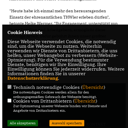
"Heute habe ich einmal mehr den herausragenden
Einsatz der ehrenamtlichen THWler erleben dürfen",
betonte Heike Wermer. "Ihr Engagement, unterstützt von
ihren Familien und Arbeitgebern, ermöglicht diese
Cookie Hinweis
wichtige Arbeit. Dafür gebührt ihnen unser größter
Diese Webseite verwendet Cookies, die notwendig
Dank."
sind, um die Webseite zu nutzen. Weiterhin
verwenden wir Dienste von Drittanbietern, die uns
helfen, unser Webangebot zu verbessern (Website-
Optmierung). Für die Verwendung bestimmter
Dienste, benötigen wir Ihre Einwilligung. Ihre
Einwilligung können Sie jederzeit widerrufen. Weitere
25.07.2024, 10:48 Uhr
Informationen finden Sie in unserer
Datenschutzerklärung
.
Technisch notwendige Cookies (
Übersicht
)
Die notwendigen Cookies werden allein für den
ordnungsgemäßen Gebrauch der Webseite benötigt.
Cookies von Drittanbietern (
Übersicht
)
Zur Optimierung unserer Webseite binden wir Dienste und
Angebote von Drittanbietern ein.
Alle akzeptieren
Auswahl speichern
IMPRESSUM
DATENSCHUTZ
KONTAKT