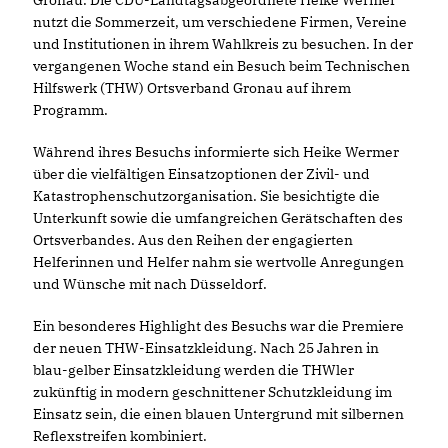
Gronau. Die CDU-Landtagsabgeordnete Heike Wermer
nutzt die Sommerzeit, um verschiedene Firmen, Vereine
und Institutionen in ihrem Wahlkreis zu besuchen. In der
vergangenen Woche stand ein Besuch beim Technischen
Hilfswerk (THW) Ortsverband Gronau auf ihrem
Programm.
Während ihres Besuchs informierte sich Heike Wermer
über die vielfältigen Einsatzoptionen der Zivil- und
Katastrophenschutzorganisation. Sie besichtigte die
Unterkunft sowie die umfangreichen Gerätschaften des
Ortsverbandes. Aus den Reihen der engagierten
Helferinnen und Helfer nahm sie wertvolle Anregungen
und Wünsche mit nach Düsseldorf.
Ein besonderes Highlight des Besuchs war die Premiere
der neuen THW-Einsatzkleidung. Nach 25 Jahren in
blau-gelber Einsatzkleidung werden die THWler
zukünftig in modern geschnittener Schutzkleidung im
Einsatz sein, die einen blauen Untergrund mit silbernen
Reflexstreifen kombiniert.