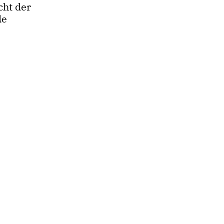
cht der
de