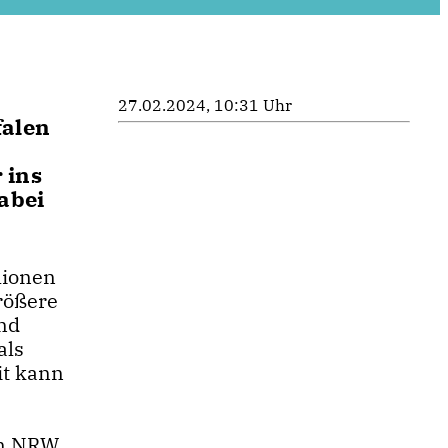
27.02.2024, 10:31 Uhr
falen
 ins
abei
lionen
rößere
nd
als
it kann
en.NRW.