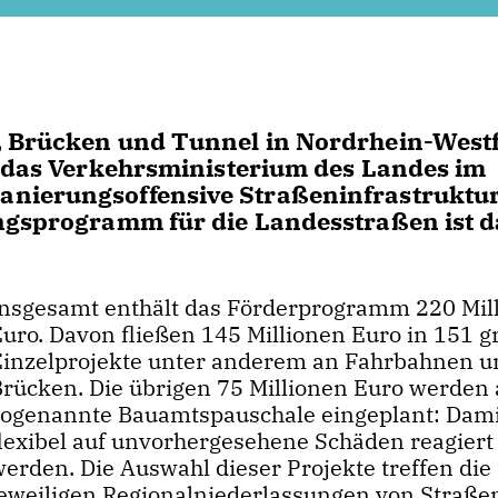
, Brücken und Tunnel in Nordrhein-West
t das Verkehrsministerium des Landes im
nierungsoffensive Straßeninfrastruktur
ungsprogramm für die Landesstraßen ist d
Insgesamt enthält das Förderprogramm 220 Mil
Euro. Davon fließen 145 Millionen Euro in 151 g
Einzelprojekte unter anderem an Fahrbahnen u
Brücken. Die übrigen 75 Millionen Euro werden 
sogenannte Bauamtspauschale eingeplant: Dam
flexibel auf unvorhergesehene Schäden reagiert
werden. Die Auswahl dieser Projekte treffen die
jeweiligen Regionalniederlassungen von Straß