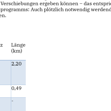
es Verschiebungen ergeben können – das entspri
ngsprogramms: Auch plötzlich notwendig werden
en.
tz
Länge
(km)
2,20
0,49
-