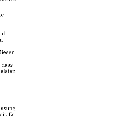
ke
nd
im
diesen
, dass
leisten
assung
it. Es