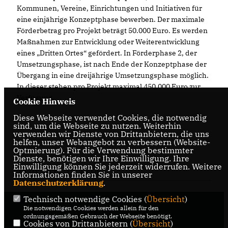
Kommunen, Vereine, Einrichtungen und Initiativen für
eine einjährige Konzeptphase bewerben. Der maximale
Förderbetrag pro Projekt beträgt 50.000 Euro. Es werden
Maßnahmen zur Entwicklung oder Weiterentwicklung
eines „Dritten Ortes“ gefördert. In Förderphase 2, der
Umsetzungsphase, ist nach Ende der Konzeptphase der
Übergang in eine dreijährige Umsetzungsphase möglich.
In dieser stehen pro Projekt maximal 450.000 Euro zur
Verfügung.
Cookie Hinweis
Diese Webseite verwendet Cookies, die notwendig
sind, um die Webseite zu nutzen. Weiterhin
verwenden wir Dienste von Drittanbietern, die uns
helfen, unser Webangebot zu verbessern (Website-
Optmierung). Für die Verwendung bestimmter
Dienste, benötigen wir Ihre Einwilligung. Ihre
Einwilligung können Sie jederzeit widerrufen. Weitere
22.01.2024, 13:39 Uhr
Informationen finden Sie in unserer
Datenschutzerklärung
.
Technisch notwendige Cookies (
Übersicht
)
Die notwendigen Cookies werden allein für den
ordnungsgemäßen Gebrauch der Webseite benötigt.
Cookies von Drittanbietern (
Übersicht
)