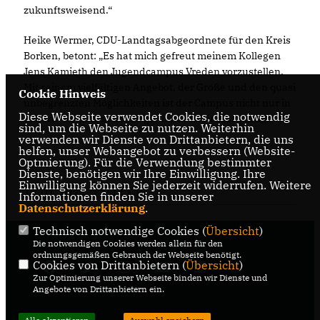
zukunftsweisend.“
Heike Wermer, CDU-Landtagsabgeordnete für den Kreis
Borken, betont: „Es hat mich gefreut meinem Kollegen
Jens Kamieth den Jugendcampus Vreden vorzustellen.
Mit seinem vielfältigen Angebot, der Größe und den quasi
Cookie Hinweis
unbegrenzten Möglichkeiten ist der Campus nicht nur in
Diese Webseite verwendet Cookies, die notwendig
unserer Region, sondern gar landesweit einzigartig.“
sind, um die Webseite zu nutzen. Weiterhin
verwenden wir Dienste von Drittanbietern, die uns
helfen, unser Webangebot zu verbessern (Website-
Optmierung). Für die Verwendung bestimmter
Dienste, benötigen wir Ihre Einwilligung. Ihre
Einwilligung können Sie jederzeit widerrufen. Weitere
18.01.2024, 11:44 Uhr
Informationen finden Sie in unserer
Datenschutzerklärung
.
Technisch notwendige Cookies (
Übersicht
)
Die notwendigen Cookies werden allein für den
ordnungsgemäßen Gebrauch der Webseite benötigt.
Cookies von Drittanbietern (
Übersicht
)
Zur Optimierung unserer Webseite binden wir Dienste und
Angebote von Drittanbietern ein.