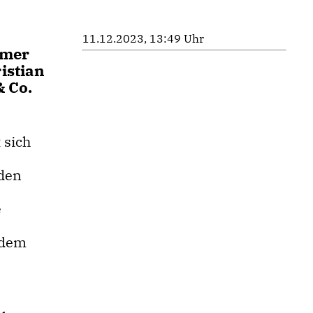
11.12.2023, 13:49 Uhr
rmer
istian
 Co.
 sich
 den
e
 dem