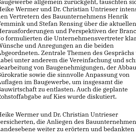
Baugewerbe allgemein zurückgeht, tauschten si
Heike Wermer und Dr. Christian Untrieser inten
den Vertretern des Bauunternehmens Henrik
Temmink und Stefan Rensing über die aktuelle
Herausforderungen und Perspektiven der Branc
So formulierten die Unternehmensvertreter kla
Wünsche und Anregungen an die beiden
Abgeordneten. Zentrale Themen des Gesprächs
dabei unter anderem die Vereinfachung und sch
Bearbeitung von Baugenehmigungen, der Abbau
Bürokratie sowie die sinnvolle Anpassung von
Auflagen im Baugewerbe, um insgesamt die
auwirtschaft zu entlasten. Auch die geplante
Rohstoffabgabe auf Kies wurde diskutiert.
Heike Wermer und Dr. Christian Untrieser
versicherten, die Anliegen des Bauunternehmen
Landesebene weiter zu erörtern und bedankten 