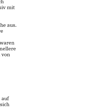
ch
siv mit
n
he aus.
re
 waren
nellere
 von
 auf
sich