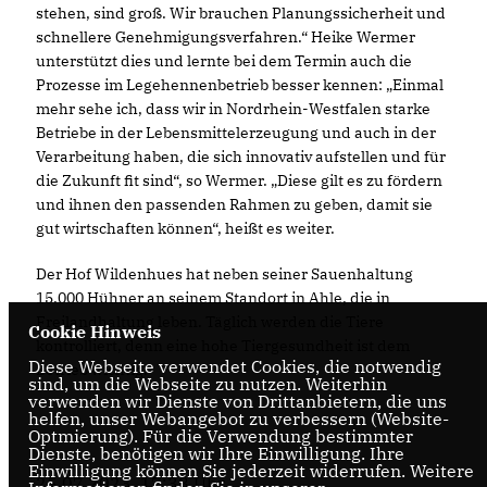
stehen, sind groß. Wir brauchen Planungssicherheit und
schnellere Genehmigungsverfahren.“ Heike Wermer
unterstützt dies und lernte bei dem Termin auch die
Prozesse im Legehennenbetrieb besser kennen: „Einmal
mehr sehe ich, dass wir in Nordrhein-Westfalen starke
Betriebe in der Lebensmittelerzeugung und auch in der
Verarbeitung haben, die sich innovativ aufstellen und für
die Zukunft fit sind“, so Wermer. „Diese gilt es zu fördern
und ihnen den passenden Rahmen zu geben, damit sie
gut wirtschaften können“, heißt es weiter.
Der Hof Wildenhues hat neben seiner Sauenhaltung
15.000 Hühner an seinem Standort in Ahle, die in
Freilandhaltung leben. Täglich werden die Tiere
Cookie Hinweis
kontrolliert, denn eine hohe Tiergesundheit ist dem
Diese Webseite verwendet Cookies, die notwendig
Betrieb wichtig.
sind, um die Webseite zu nutzen. Weiterhin
verwenden wir Dienste von Drittanbietern, die uns
helfen, unser Webangebot zu verbessern (Website-
Optmierung). Für die Verwendung bestimmter
Dienste, benötigen wir Ihre Einwilligung. Ihre
Einwilligung können Sie jederzeit widerrufen. Weitere
25.07.2023, 17:38 Uhr