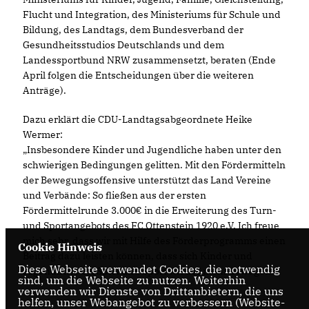
Flucht und Integration, des Ministeriums für Schule und
Bildung, des Landtags, dem Bundesverband der
Gesundheitsstudios Deutschlands und dem
Landessportbund NRW zusammensetzt, beraten (Ende
April folgen die Entscheidungen über die weiteren
Anträge).
Dazu erklärt die CDU-Landtagsabgeordnete Heike
Wermer:
Insbesondere Kinder und Jugendliche haben unter den
schwierigen Bedingungen gelitten. Mit den Fördermitteln
der Bewegungsoffensive unterstützt das Land Vereine
und Verbände: So fließen aus der ersten
Fördermittelrunde 3.000€ in die Erweiterung des Turn-
und Sportangebots des FC Ottenstein 1920 e.V. Ich freue
mich sehr, dass wir mit Hilfe des Förderprogramms einen
Cookie Hinweis
Beitrag dazu leisten können, dass sich Kinder und
Diese Webseite verwendet Cookies, die notwendig
Jugendliche bei Spiel und Sport wieder mehr bewegen.“
sind, um die Webseite zu nutzen. Weiterhin
verwenden wir Dienste von Drittanbietern, die uns
helfen, unser Webangebot zu verbessern (Website-