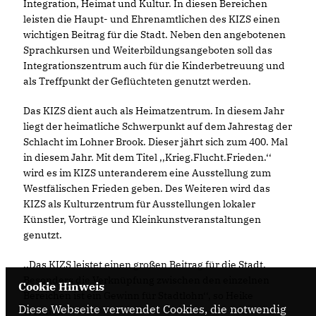
Integration, Heimat und Kultur. In diesen Bereichen
leisten die Haupt- und Ehrenamtlichen des KIZS einen
wichtigen Beitrag für die Stadt. Neben den angebotenen
Sprachkursen und Weiterbildungsangeboten soll das
Integrationszentrum auch für die Kinderbetreuung und
als Treffpunkt der Geflüchteten genutzt werden.
Das KIZS dient auch als Heimatzentrum. In diesem Jahr
liegt der heimatliche Schwerpunkt auf dem Jahrestag der
Schlacht im Lohner Brook. Dieser jährt sich zum 400. Mal
in diesem Jahr. Mit dem Titel ,,Krieg.Flucht.Frieden.‘‘
wird es im KIZS unteranderem eine Ausstellung zum
Westfälischen Frieden geben. Des Weiteren wird das
KIZS als Kulturzentrum für Ausstellungen lokaler
Künstler, Vorträge und Kleinkunstveranstaltungen
genutzt.
,,Das KIZS leistet einen großen Beitrag für die Stadt.
Besonders die Verknüpfung zwischen den einzelnen
Cookie Hinweis
Bereichen ist ein Gewinn für Stadtlohn‘‘, so Heike
Diese Webseite verwendet Cookies, die notwendig
Wermer.