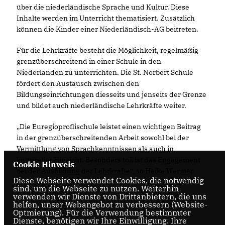
über die niederländische Sprache und Kultur. Diese
Inhalte werden im Unterricht thematisiert. Zusätzlich
können die Kinder einer Niederländisch-AG beitreten.
Für die Lehrkräfte besteht die Möglichkeit, regelmäßig
grenzüberschreitend in einer Schule in den
Niederlanden zu unterrichten. Die St. Norbert Schule
fördert den Austausch zwischen den
Bildungseinrichtungen diesseits und jenseits der Grenze
und bildet auch niederländische Lehrkräfte weiter.
Die Euregioproflischule leistet einen wichtigen Beitrag
in der grenzüberschreitenden Arbeit sowohl bei der
Vermittlung von Sprachkenntnissen als auch in
kultureller Hinsicht. Besonders toll ist das Engagement
Cookie Hinweis
bei der Ausbildung der Lehrkräfte“, so Heike Wermer
Diese Webseite verwendet Cookies, die notwendig
abschließend.
sind, um die Webseite zu nutzen. Weiterhin
verwenden wir Dienste von Drittanbietern, die uns
helfen, unser Webangebot zu verbessern (Website-
Optmierung). Für die Verwendung bestimmter
Dienste, benötigen wir Ihre Einwilligung. Ihre