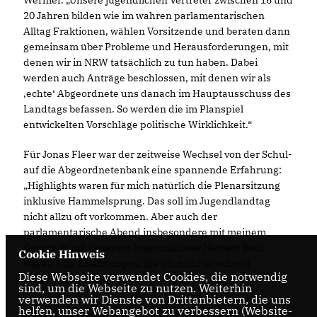
Wermer. „Unsere jugendlichen Vertreter zwischen 16 und
20 Jahren bilden wie im wahren parlamentarischen
Alltag Fraktionen, wählen Vorsitzende und beraten dann
gemeinsam über Probleme und Herausforderungen, mit
denen wir in NRW tatsächlich zu tun haben. Dabei
werden auch Anträge beschlossen, mit denen wir als
,echte‘ Abgeordnete uns danach im Hauptausschuss des
Landtags befassen. So werden die im Planspiel
entwickelten Vorschläge politische Wirklichkeit.“
Für Jonas Fleer war der zeitweise Wechsel von der Schul-
auf die Abgeordnetenbank eine spannende Erfahrung:
Highlights waren für mich natürlich die Plenarsitzung
inklusive Hammelsprung. Das soll im Jugendlandtag
nicht allzu oft vorkommen. Aber auch der
parlamentarische Abend insbesondere mit meinem
Gespräch mit unserem Innenminister Herbert Reul
Cookie Hinweis
waren tolle Erfahrungen, die ich nicht so schnell
Diese Webseite verwendet Cookies, die notwendig
vergessen werde.“
sind, um die Webseite zu nutzen. Weiterhin
verwenden wir Dienste von Drittanbietern, die uns
helfen, unser Webangebot zu verbessern (Website-