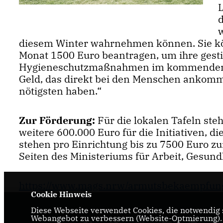
w
diesem Winter wahrnehmen können. Sie kö
Monat 1500 Euro beantragen, um ihre gesti
Hygieneschutzmaßnahmen im kommenden Pa
Geld, das direkt bei den Menschen ankommt
nötigsten haben.“
Zur Förderung:
Für die lokalen Tafeln ste
weitere 600.000 Euro für die Initiativen, d
stehen pro Einrichtung bis zu 7500 Euro zu
Seiten des Ministeriums für Arbeit, Gesund
https://www.mags.nrw/armutsbekaempfung-
Cookie Hinweis
Diese Webseite verwendet Cookies, die notwendig s
Webangebot zu verbessern (Website-Optmierung). F