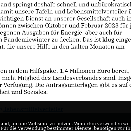
Land springt deshalb schnell und unbürokratisch
damit unsere Tafeln und Lebensmittelverteiler 
ichtigen Dienst an unserer Gesellschaft auch i
nnen zwischen Oktober und Februar 2023 für 
egenen Ausgaben für Energie, aber auch für
ndemiewinter zu decken. Das ist klug einge
, die unsere Hilfe in den kalten Monaten am
hen in dem Hilfspaket 1,4 Millionen Euro bereit,
ie nicht Mitglied des Landesverbandes sind. Ins
r Verfügung. Die Antragsunterlagen gibt es auf
heit und Soziales:
lebensmittelverteiler
ind, um die Webseite zu nutzen. Weiterhin verwenden wir D
ür die Verwendung bestimmter Dienste, benötigen wir Ihre