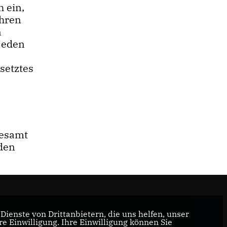
 ein,
ihren
n
jeden
setztes
gesamt
 den
ienste von Drittanbietern, die uns helfen, unser
 Einwilligung. Ihre Einwilligung können Sie