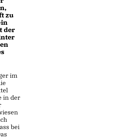
er
n,
t zu
ein
t der
inter
ken
es
ger im
ie
tel
e in der
r
wiesen
ich
ass bei
Das