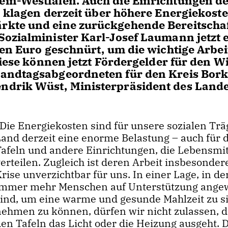
in-Westfalen. Auch die Einrichtungen d
n klagen derzeit über höhere Energiekoste
kte und eine zurückgehende Bereitschaf
ozialminister Karl-Josef Laumann jetzt 
en Euro geschnürt, um die wichtige Arbei
Diese können jetzt Fördergelder für den W
Landtagsabgeordneten für den Kreis Bor
ndrik Wüst, Ministerpräsident des Land
Die Energiekosten sind für unsere sozialen Trä
Land derzeit eine enorme Belastung – auch für d
Tafeln und andere Einrichtungen, die Lebensmit
erteilen. Zugleich ist deren Arbeit insbesonder
rise unverzichtbar für uns. In einer Lage, in de
immer mehr Menschen auf Unterstützung ange
sind, um eine warme und gesunde Mahlzeit zu s
nehmen zu können, dürfen wir nicht zulassen, d
den Tafeln das Licht oder die Heizung ausgeht. 